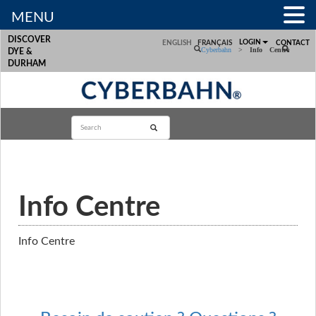
MENU
DISCOVER
LOGIN
ENGLISH
FRANÇAIS
CONTACT
Cyberbahn
>
Info Centre
DYE &
DURHAM
Info Centre
Info Centre