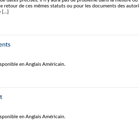
de dates précises, il n’y aura pas de problème dans la mesure où
 le retour de ces mêmes statuts ou pour les documents des autor
 […]
ents
isponible en Anglais Américain.
t
isponible en Anglais Américain.