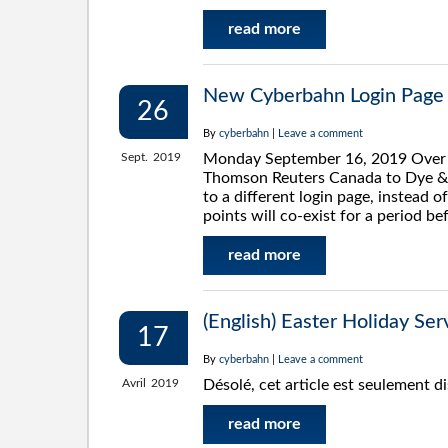
read more
New Cyberbahn Login Page
26
By
cyberbahn
|
Leave a comment
Sept.
2019
Monday September 16, 2019 Over t
Thomson Reuters Canada to Dye & 
to a different login page, instead 
points will co-exist for a period b
read more
(English) Easter Holiday Serv
17
By
cyberbahn
|
Leave a comment
Avril
2019
Désolé, cet article est seulement d
read more