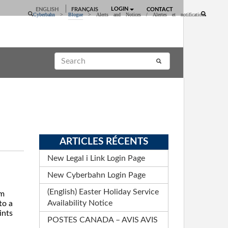
LOGIN
ENGLISH
FRANÇAIS
CONTACT
Cyberbahn
>
Blogue
>
Alerts and Notices / Alertes et notifications
ARTICLES RÉCENTS
New Legal i Link Login Page
New Cyberbahn Login Page
(English) Easter Holiday Service
om
Availability Notice
to a
ints
POSTES CANADA – AVIS AVIS