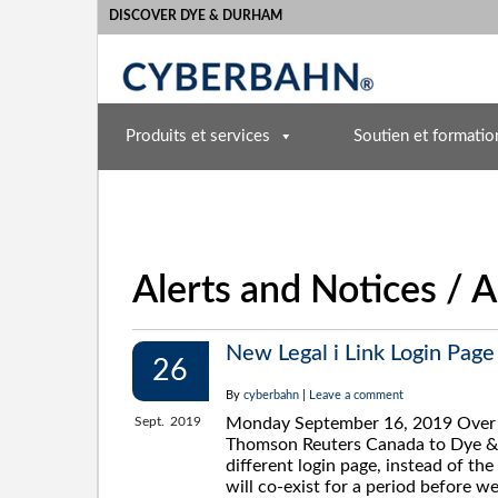
DISCOVER DYE & DURHAM
Produits et services
Soutien et formatio
Alerts and Notices / A
New Legal i Link Login Page
26
By
cyberbahn
|
Leave a comment
Sept.
2019
Monday September 16, 2019 Over t
Thomson Reuters Canada to Dye & Du
different login page, instead of th
will co-exist for a period before we